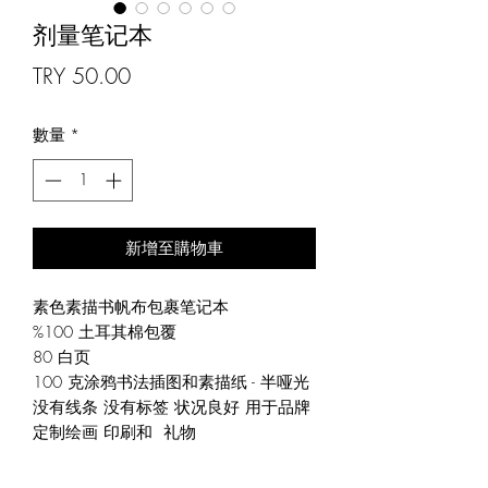
剂量笔记本
價
TRY 50.00
格
數量
*
新增至購物車
素色素描书帆布包裹笔记本
%100 土耳其棉包覆
80 白页
100 克涂鸦书法插图和素描纸 - 半哑光
没有线条 没有标签 状况良好 用于品牌
定制绘画 印刷和 礼物